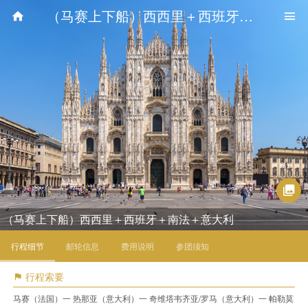
（马赛上下船）西西里＋西班牙＋南法＋意大利
（马赛上下船）西西里＋西班牙＋南法＋意大利
行程细节
邮轮信息
费用说明
参团须知
行程索要
马赛（法国）一 热那亚（意大利）一 奇维塔韦齐亚/罗马（意大利）一 帕勒莫