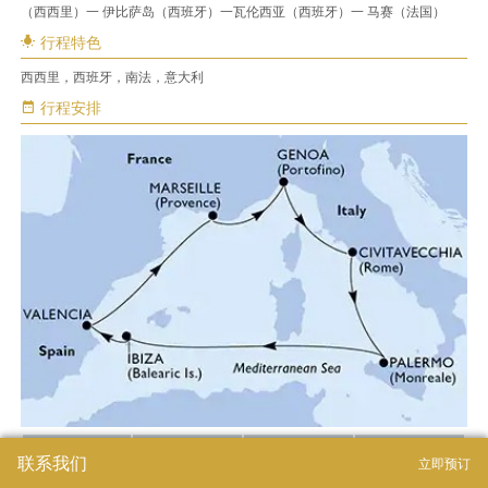
（西西里）一 伊比萨岛（西班牙）一瓦伦西亚（西班牙）一 马赛（法国）
行程特色
西西里，西班牙，南法，意大利
行程安排
天数
停靠港口
抵达时间
起航时间
联系我们
立即预订
第一天
马赛，南法
-
19:00